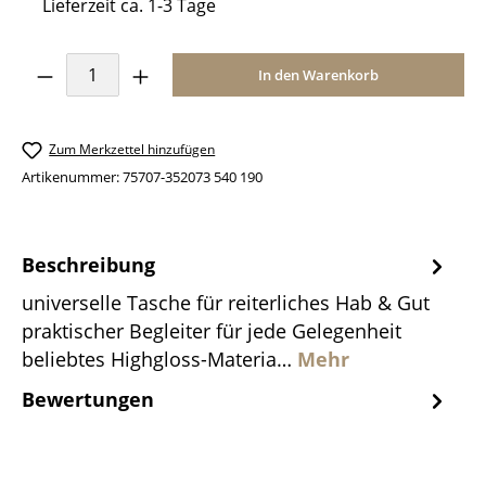
Lieferzeit ca. 1-3 Tage
Produkt Anzahl: Gib den gewünschten Wer
In den Warenkorb
Zum Merkzettel hinzufügen
Artikenummer:
75707-352073 540 190
Beschreibung
universelle Tasche für reiterliches Hab & Gut
praktischer Begleiter für jede Gelegenheit
beliebtes Highgloss-Materia…
Mehr
Bewertungen