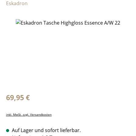
Eskadron
Bildergalerie überspringen
Regulärer Preis:
69,95 €
inkl. MwSt. zzgl. Versandkosten
Auf Lager und sofort lieferbar.