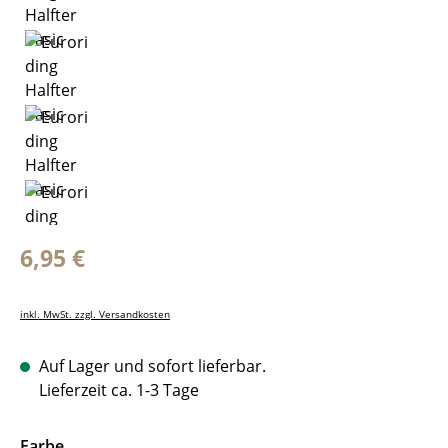
Regulärer Preis:
6,95 €
inkl. MwSt. zzgl. Versandkosten
Auf Lager und sofort lieferbar.
Lieferzeit ca. 1-3 Tage
auswählen
Farbe