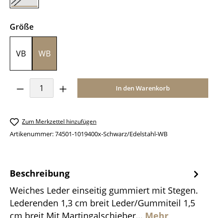
auswählen
Größe
VB
WB
Produkt Anzahl: Gib den gewünschten Wer
In den Warenkorb
Zum Merkzettel hinzufügen
Artikenummer:
74501-1019400x-Schwarz/Edelstahl-WB
Beschreibung
Weiches Leder einseitig gummiert mit Stegen.
Lederenden 1,3 cm breit Leder/Gummiteil 1,5
cm breit Mit Martingalschieber…
Mehr