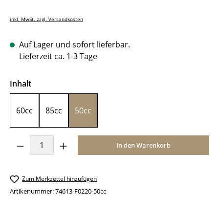
inkl. MwSt. zzgl. Versandkosten
Auf Lager und sofort lieferbar.
Lieferzeit ca. 1-3 Tage
auswählen
Inhalt
60cc
85cc
50cc
Produkt Anzahl: Gib den gewünschten Wer
In den Warenkorb
Zum Merkzettel hinzufügen
Artikenummer:
74613-F0220-50cc