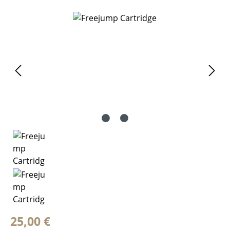
Bildergalerie überspringen
Regulärer Preis:
25,00 €