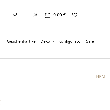
0,00 €
Warenkorb enthält 0 Pos
Geschenkartikel
Deko
Konfigurator
Sale
HKM
eis:
€