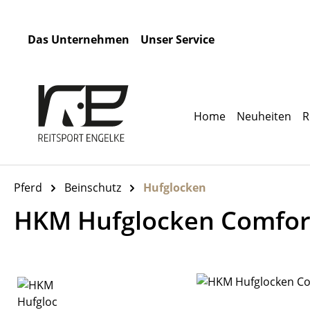
m Hauptinhalt springen
Zur Suche springen
Zur Hauptnavigation springen
Das Unternehmen
Unser Service
Home
Neuheiten
R
Pferd
Beinschutz
Hufglocken
HKM Hufglocken Comfor
Bildergalerie überspringen