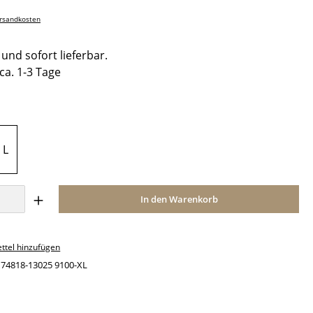
ersandkosten
und sofort lieferbar.
 ca. 1-3 Tage
ählen
L
Anzahl: Gib den gewünschten Wert ein o
In den Warenkorb
ttel hinzufügen
:
74818-13025 9100-XL