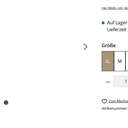
inkl. MwSt. zzgl. V
Auf Lager 
Lieferzeit
ausw
Größe
XL
M
Produkt 
Zum Merkze
Artikenummer