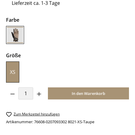
Lieferzeit ca. 1-3 Tage
auswählen
Farbe
Taupe
auswählen
Größe
XS
Produkt Anzahl: Gib den gewünschten Wer
In den Warenkorb
Zum Merkzettel hinzufügen
Artikenummer:
76608-0207093302 8021-XS-Taupe