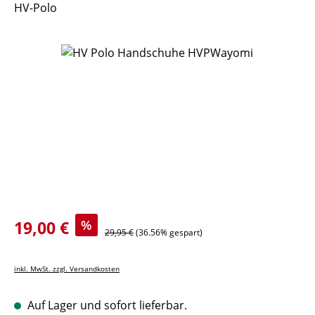
HV-Polo
Bildergalerie überspringen
Verkaufspreis:
19,00 €
%
Regulärer Preis:
29,95 €
(36.56% gespart)
inkl. MwSt. zzgl. Versandkosten
Auf Lager und sofort lieferbar.