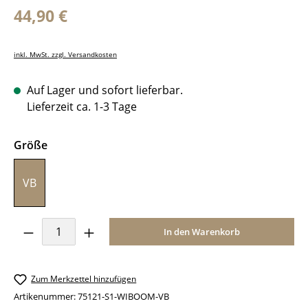
Regulärer Preis:
44,90 €
inkl. MwSt. zzgl. Versandkosten
Auf Lager und sofort lieferbar.
Lieferzeit ca. 1-3 Tage
auswählen
Größe
VB
Produkt Anzahl: Gib den gewünschten Wer
In den Warenkorb
Zum Merkzettel hinzufügen
Artikenummer:
75121-S1-WIBOOM-VB