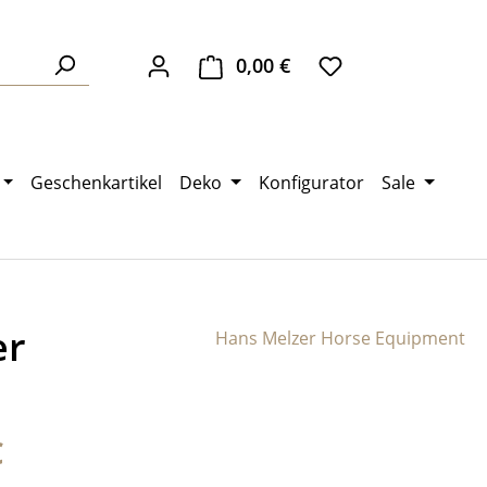
0,00 €
Warenkorb enthält 0 Pos
Geschenkartikel
Deko
Konfigurator
Sale
er
Hans Melzer Horse Equipment
eis:
€