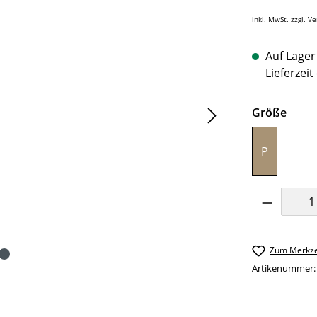
inkl. MwSt. zzgl. V
Auf Lager 
Lieferzeit
ausw
Größe
P
Produkt 
Zum Merkze
Artikenummer