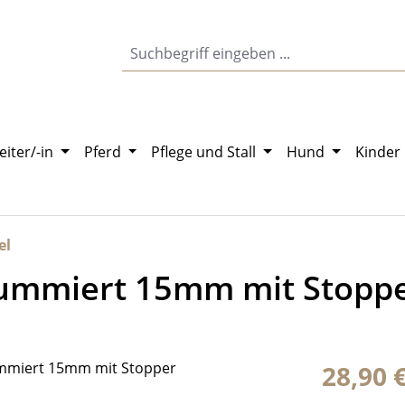
eiter/-in
Pferd
Pflege und Stall
Hund
Kinder
el
gummiert 15mm mit Stopp
Regulärer Pr
28,90 