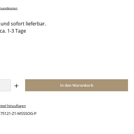
ersandkosten
und sofort lieferbar.
 ca. 1-3 Tage
ählen
Anzahl: Gib den gewünschten Wert ein o
In den Warenkorb
ttel hinzufügen
:
75121-Z1-MSSSOG-P