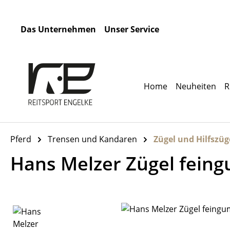
m Hauptinhalt springen
Zur Suche springen
Zur Hauptnavigation springen
Das Unternehmen
Unser Service
Home
Neuheiten
R
Pferd
Trensen und Kandaren
Zügel und Hilfszüg
Hans Melzer Zügel fein
Bildergalerie überspringen