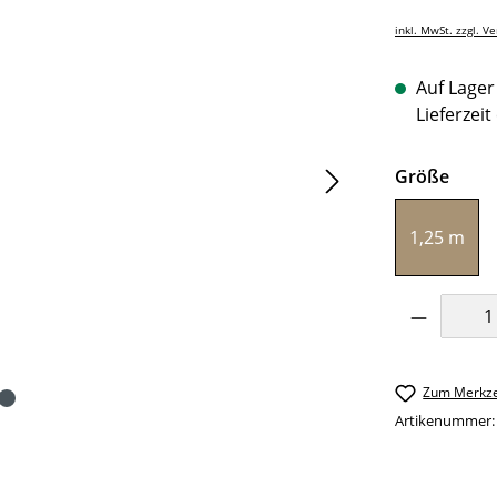
inkl. MwSt. zzgl. V
Auf Lager 
Lieferzeit
ausw
Größe
1,25 m
Produkt 
Zum Merkze
Artikenummer