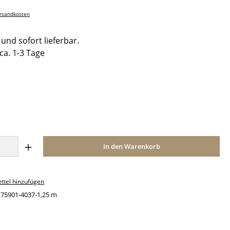
ersandkosten
und sofort lieferbar.
 ca. 1-3 Tage
ählen
Anzahl: Gib den gewünschten Wert ein o
In den Warenkorb
ttel hinzufügen
:
75901-4037-1,25 m