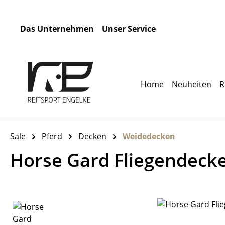
m Hauptinhalt springen
Zur Suche springen
Zur Hauptnavigation springen
Das Unternehmen
Unser Service
Home
Neuheiten
R
Sale
Pferd
Decken
Weidedecken
Horse Gard Fliegendeck
Bildergalerie überspringen