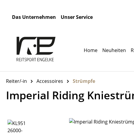
m Hauptinhalt springen
Zur Suche springen
Zur Hauptnavigation springen
Das Unternehmen
Unser Service
Home
Neuheiten
R
Reiter/-in
Accessoires
Strümpfe
Imperial Riding Kniest
Bildergalerie überspringen