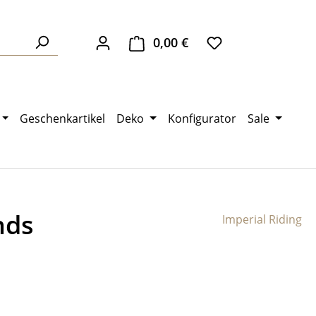
0,00 €
Warenkorb enthält 0 Pos
Geschenkartikel
Deko
Konfigurator
Sale
nds
Imperial Riding
eis: