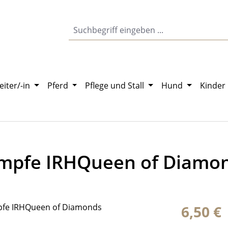
eiter/-in
Pferd
Pflege und Stall
Hund
Kinder
rümpfe IRHQueen of Diamo
Regulärer Pr
6,50 €