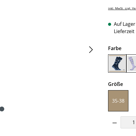
inkl. MwSt. zzgl. V
Auf Lager 
Lieferzeit
auswä
Farbe
Navy
ausw
Größe
35-38
Produkt 