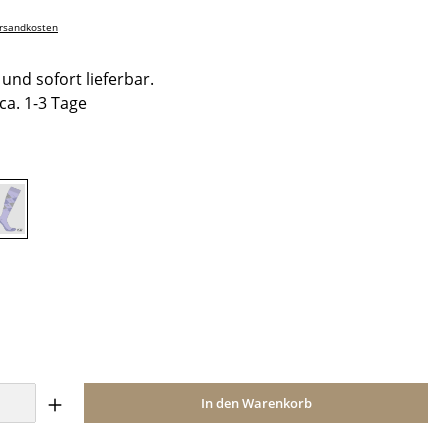
ersandkosten
und sofort lieferbar.
 ca. 1-3 Tage
hlen
Wisteria
ählen
Anzahl: Gib den gewünschten Wert ein o
In den Warenkorb