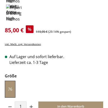
Verkaufspreis:
85,00 €
%
Regulärer Preis:
119,95 €
(29.14% gespart)
inkl. MwSt. zzgl. Versandkosten
Auf Lager und sofort lieferbar.
Lieferzeit ca. 1-3 Tage
auswählen
Größe
76
Produkt Anzahl: Gib den gewünschten Wer
In den Warenkorb