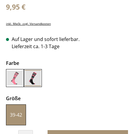
Regulärer Preis:
9,95 €
inkl. MwSt. zzgl. Versandkosten
Auf Lager und sofort lieferbar.
Lieferzeit ca. 1-3 Tage
auswählen
Farbe
Knockout Pink
Black/Pink
auswählen
Größe
39-42