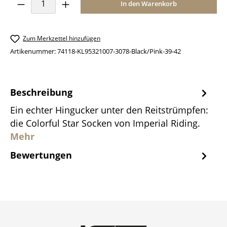
Produkt Anzahl: Gib den gewünschten Wer
In den Warenkorb
Zum Merkzettel hinzufügen
Artikenummer:
74118-KL95321007-3078-Black/Pink-39-42
Beschreibung
Ein echter Hingucker unter den Reitstrümpfen:
die Colorful Star Socken von Imperial Riding.
Mehr
Bewertungen