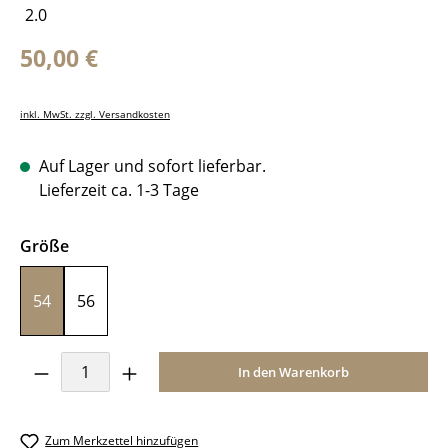
Regulärer Preis:
50,00 €
inkl. MwSt. zzgl. Versandkosten
Auf Lager und sofort lieferbar.
Lieferzeit ca. 1-3 Tage
auswählen
Größe
54
56
Produkt Anzahl: Gib den gewünschten Wer
In den Warenkorb
Zum Merkzettel hinzufügen