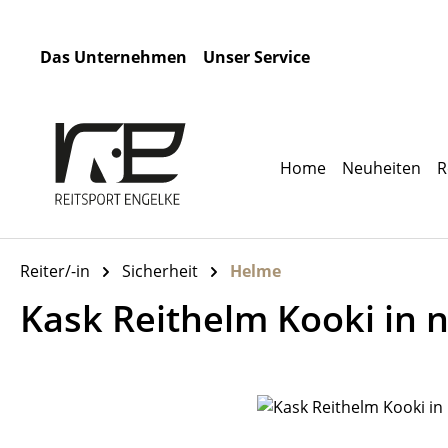
m Hauptinhalt springen
Zur Suche springen
Zur Hauptnavigation springen
Das Unternehmen
Unser Service
Home
Neuheiten
R
Reiter/-in
Sicherheit
Helme
Kask Reithelm Kooki in 
Bildergalerie überspringen