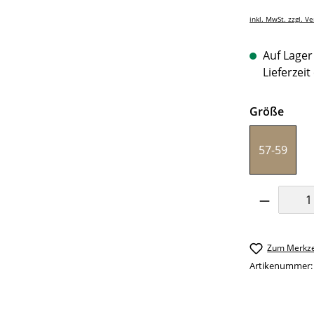
inkl. MwSt. zzgl. V
Auf Lager 
Lieferzeit
ausw
Größe
57-59
Produkt 
Zum Merkze
Artikenummer