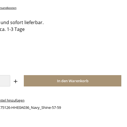
ersandkosten
und sofort lieferbar.
 ca. 1-3 Tage
ählen
Anzahl: Gib den gewünschten Wert ein o
In den Warenkorb
ttel hinzufügen
:
75126-HHE0A036_Navy_Shine-57-59