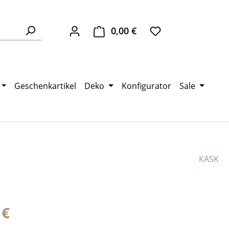
0,00 €
Warenkorb enthält 0 Pos
Geschenkartikel
Deko
Konfigurator
Sale
KASK
eis:
 €