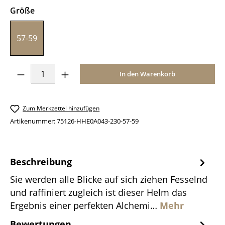
auswählen
Größe
57-59
Produkt Anzahl: Gib den gewünschten Wer
In den Warenkorb
Zum Merkzettel hinzufügen
Artikenummer:
75126-HHE0A043-230-57-59
Beschreibung
Sie werden alle Blicke auf sich ziehen Fesselnd
und raffiniert zugleich ist dieser Helm das
Ergebnis einer perfekten Alchemi…
Mehr
Bewertungen