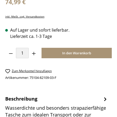
Regulärer Preis:
74,99 €
inkl. MwSt. zzgl. Versandkosten
Auf Lager und sofort lieferbar.
Lieferzeit ca. 1-3 Tage
Produkt Anzahl: Gib den gewünschten Wer
In den Warenkorb
Zum Merkzettel hinzufügen
Artikenummer:
75104-82109-03-F
Beschreibung
Wasserdichte und besonders strapazierfähige
Tasche zum idealen Transport oder zur