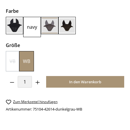
auswählen
Farbe
navy
black
dunkelgrau
dunkelbraun
auswählen
Größe
VB
WB
(Diese Option ist zurzeit nicht verfügbar.)
Produkt Anzahl: Gib den gewünschten Wer
In den Warenkorb
Zum Merkzettel hinzufügen
Artikenummer:
75104-42614-dunkelgrau-WB