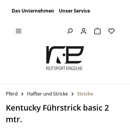
Zum Hauptinhalt springen
Das Unternehmen
Unser Service
Warenkorb en
Pferd
Halfter und Stricke
Stricke
Kentucky Führstrick basic 2
mtr.