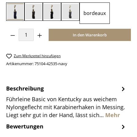
bordeaux
navy
braun
schwarz
grau
Produkt Anzahl: Gib den gewünschten Wer
In den Warenkorb
Zum Merkzettel hinzufügen
Artikenummer:
75104-42535-navy
Beschreibung
Führleine Basic von Kentucky aus weichem
Nylongeflecht mit Karabinerhaken in Messing.
Liegt sehr gut in der Hand, lässt sich…
Mehr
Bewertungen