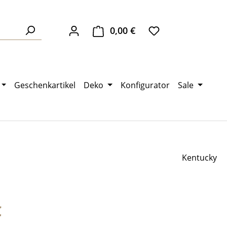
0,00 €
Warenkorb enthält 0 Pos
Geschenkartikel
Deko
Konfigurator
Sale
Kentucky
eis:
€