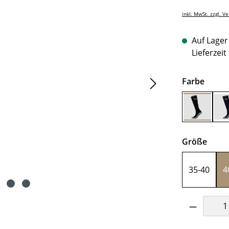
inkl. MwSt. zzgl. V
Auf Lager 
Lieferzeit
auswä
Farbe
schwarz
ausw
Größe
35-40
4
Produkt 