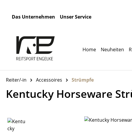
m Hauptinhalt springen
Zur Suche springen
Zur Hauptnavigation springen
Das Unternehmen
Unser Service
Home
Neuheiten
R
Reiter/-in
Accessoires
Strümpfe
Kentucky Horseware St
Bildergalerie überspringen