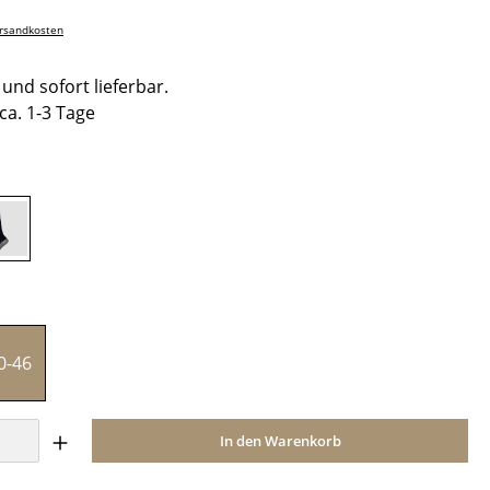
ersandkosten
und sofort lieferbar.
 ca. 1-3 Tage
hlen
marineblau
ählen
0-46
Anzahl: Gib den gewünschten Wert ein o
In den Warenkorb