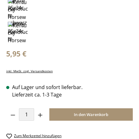
Regulärer Preis:
5,95 €
inkl. MwSt. zzgl. Versandkosten
Auf Lager und sofort lieferbar.
Lieferzeit ca. 1-3 Tage
Produkt Anzahl: Gib den gewünschten Wer
In den Warenkorb
Zum Merkzettel hinzufügen