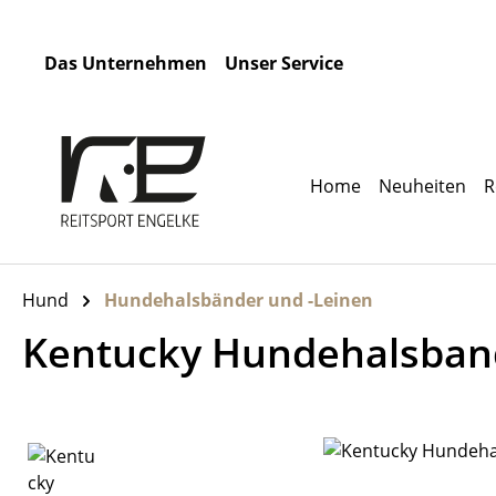
m Hauptinhalt springen
Zur Suche springen
Zur Hauptnavigation springen
Das Unternehmen
Unser Service
Home
Neuheiten
R
Hund
Hundehalsbänder und -Leinen
Kentucky Hundehalsband
Bildergalerie überspringen