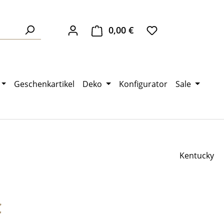
0,00 €
Warenkorb enthält 0 Pos
Geschenkartikel
Deko
Konfigurator
Sale
Kentucky
eis:
€