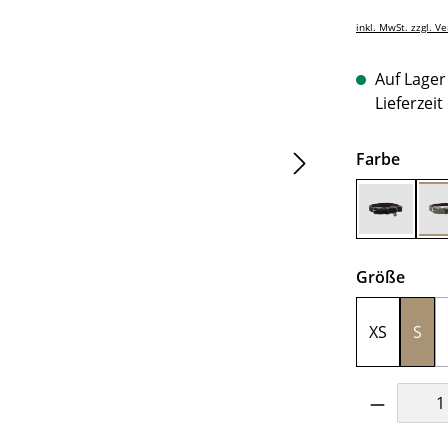
inkl. MwSt. zzgl. V
Auf Lager 
Lieferzeit
auswä
Farbe
Marine
ausw
Größe
XS
S
Produkt 