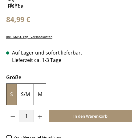
Regulärer Preis:
84,99 €
inkl. MwSt. zzgl. Versandkosten
Auf Lager und sofort lieferbar.
Lieferzeit ca. 1-3 Tage
auswählen
Größe
S
S/M
M
Produkt Anzahl: Gib den gewünschten Wer
In den Warenkorb
Zum Merkzettel hinzufügen