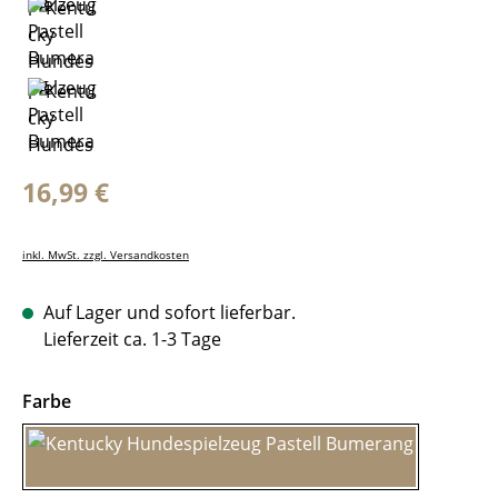
Regulärer Preis:
16,99 €
inkl. MwSt. zzgl. Versandkosten
Auf Lager und sofort lieferbar.
Lieferzeit ca. 1-3 Tage
auswählen
Farbe
Cream