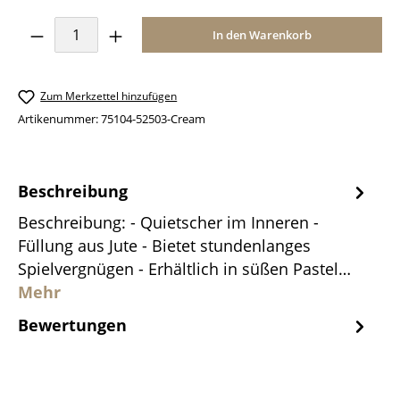
Produkt Anzahl: Gib den gewünschten Wer
In den Warenkorb
Zum Merkzettel hinzufügen
Artikenummer:
75104-52503-Cream
Beschreibung
Beschreibung: - Quietscher im Inneren -
Füllung aus Jute - Bietet stundenlanges
Spielvergnügen - Erhältlich in süßen Pastel…
Mehr
Bewertungen