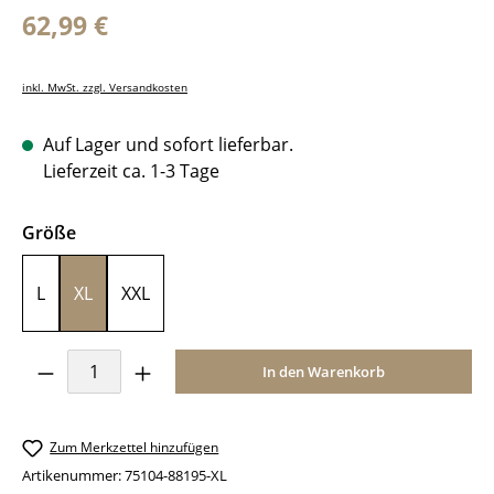
Regulärer Preis:
62,99 €
inkl. MwSt. zzgl. Versandkosten
Auf Lager und sofort lieferbar.
Lieferzeit ca. 1-3 Tage
auswählen
Größe
L
XL
XXL
Produkt Anzahl: Gib den gewünschten Wer
In den Warenkorb
Zum Merkzettel hinzufügen
Artikenummer:
75104-88195-XL