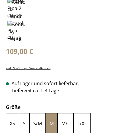
Regulärer Preis:
109,00 €
inkl. MwSt. zzgl. Versandkosten
Auf Lager und sofort lieferbar.
Lieferzeit ca. 1-3 Tage
auswählen
Größe
XS
S
S/M
M
M/L
L/XL