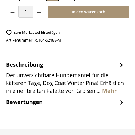
Produkt Anzahl: Gib den gewünschten Wer
In den Warenkorb
Zum Merkzettel hinzufügen
Artikenummer:
75104-52188-M
Beschreibung
Der unverzichtbare Hundemantel für die
kälteren Tage, Dog Coat Winter Pina! Erhältlich
in einer breiten Palette von Größen,…
Mehr
Bewertungen