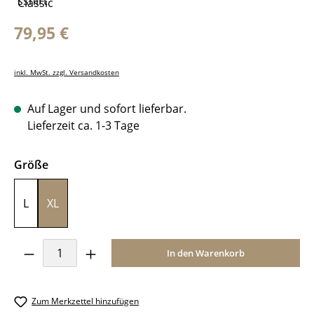
Regulärer Preis:
79,95 €
inkl. MwSt. zzgl. Versandkosten
Auf Lager und sofort lieferbar.
Lieferzeit ca. 1-3 Tage
auswählen
Größe
L
XL
Produkt Anzahl: Gib den gewünschten Wer
In den Warenkorb
Zum Merkzettel hinzufügen