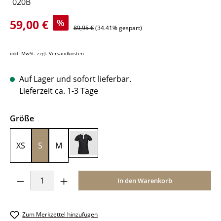
Verkaufspreis:
59,00 €
%
Regulärer Preis:
89,95 €
(34.41% gespart)
inkl. MwSt. zzgl. Versandkosten
Auf Lager und sofort lieferbar.
Lieferzeit ca. 1-3 Tage
auswählen
Größe
XS
S
M
L
Produkt Anzahl: Gib den gewünschten Wer
In den Warenkorb
Zum Merkzettel hinzufügen