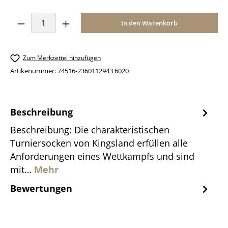
Produkt Anzahl: Gib den gewünschten Wer
In den Warenkorb
Zum Merkzettel hinzufügen
Artikenummer:
74516-2360112943 6020
Beschreibung
Beschreibung: Die charakteristischen
Turniersocken von Kingsland erfüllen alle
Anforderungen eines Wettkampfs und sind
mit…
Mehr
Bewertungen