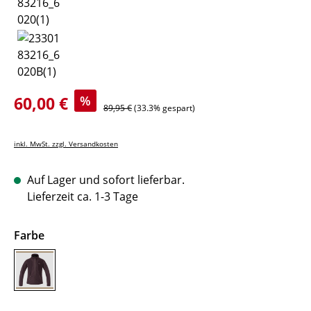
Verkaufspreis:
60,00 €
%
Regulärer Preis:
89,95 €
(33.3% gespart)
inkl. MwSt. zzgl. Versandkosten
Auf Lager und sofort lieferbar.
Lieferzeit ca. 1-3 Tage
auswählen
Farbe
purple plum