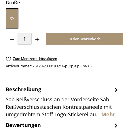
auswählen
Größe
XS
Produkt Anzahl: Gib den gewünschten Wer
In den Warenkorb
Zum Merkzettel hinzufügen
Artikenummer:
75128-2330183216-purple plum-XS
Beschreibung
Sab Reißverschluss an der Vorderseite Sab
Reißverschlusstaschen Kontrastpaneele mit
umgedrehtem Stoff Logo-Stickerei au…
Mehr
Bewertungen