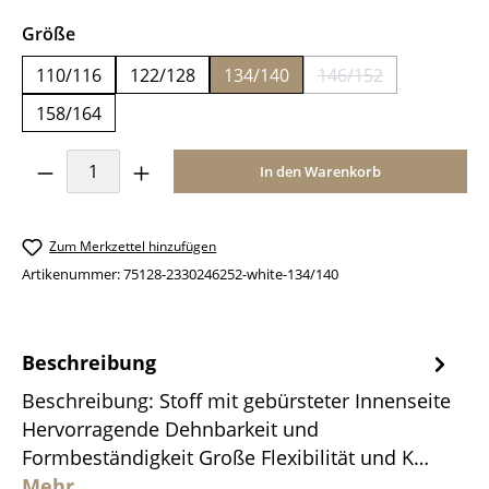
auswählen
Größe
110/116
122/128
134/140
146/152
(Diese Option ist z
158/164
Produkt Anzahl: Gib den gewünschten Wer
In den Warenkorb
Zum Merkzettel hinzufügen
Artikenummer:
75128-2330246252-white-134/140
Beschreibung
Beschreibung: Stoff mit gebürsteter Innenseite
Hervorragende Dehnbarkeit und
Formbeständigkeit Große Flexibilität und K…
Mehr