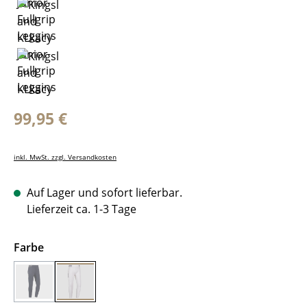
Regulärer Preis:
99,95 €
inkl. MwSt. zzgl. Versandkosten
Auf Lager und sofort lieferbar.
Lieferzeit ca. 1-3 Tage
auswählen
Farbe
navy
white
(Diese Option ist zurzeit nicht verfügbar.)