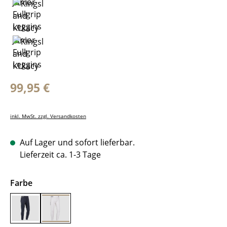
Regulärer Preis:
99,95 €
inkl. MwSt. zzgl. Versandkosten
Auf Lager und sofort lieferbar.
Lieferzeit ca. 1-3 Tage
auswählen
Farbe
navy
white