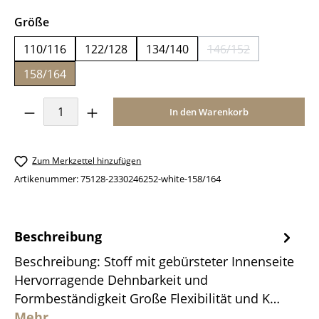
auswählen
Größe
110/116
122/128
134/140
146/152
(Diese Option ist z
158/164
Produkt Anzahl: Gib den gewünschten Wer
In den Warenkorb
Zum Merkzettel hinzufügen
Artikenummer:
75128-2330246252-white-158/164
Beschreibung
Beschreibung: Stoff mit gebürsteter Innenseite
Hervorragende Dehnbarkeit und
Formbeständigkeit Große Flexibilität und K…
Mehr