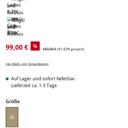
Verkaufspreis:
99,00 €
%
Regulärer Preis:
169,00 €
(41.42% gespart)
inkl. MwSt. zzgl. Versandkosten
Auf Lager und sofort lieferbar.
Lieferzeit ca. 1-3 Tage
auswählen
Größe
36