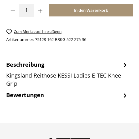
Produkt Anzahl: Gib den gewünschten Wer
In den Warenkorb
Zum Merkzettel hinzufügen
Artikenummer:
75128-162-BRKG-522-275-36
Beschreibung
Kingsland Reithose KESSI Ladies E-TEC Knee
Grip
Bewertungen