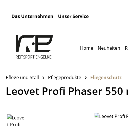
m Hauptinhalt springen
Zur Suche springen
Zur Hauptnavigation springen
Das Unternehmen
Unser Service
Home
Neuheiten
R
Pflege und Stall
Pflegeprodukte
Fliegenschutz
Leovet Profi Phaser 550
Bildergalerie überspringen