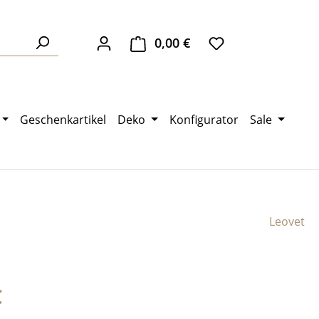
0,00 €
Warenkorb enthält 0 Pos
Geschenkartikel
Deko
Konfigurator
Sale
Leovet
eis:
€