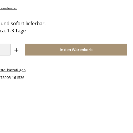
ersandkosten
und sofort lieferbar.
 ca. 1-3 Tage
Anzahl: Gib den gewünschten Wert ein o
In den Warenkorb
ttel hinzufügen
:
75205-161536