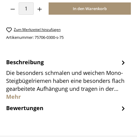
Produkt Anzahl: Gib den gewünschten Wer
In den Warenkorb
Zum Merkzettel hinzufügen
Artikenummer:
75706-0300-s-75
Beschreibung
Die besonders schmalen und weichen Mono-
Steigbügelriemen haben eine besonders flach
gearbeitete Aufhängung und tragen in der…
Mehr
Bewertungen