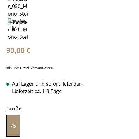
Regulärer Preis:
90,00 €
inkl. MwSt. zzgl. Versandkosten
Auf Lager und sofort lieferbar.
Lieferzeit ca. 1-3 Tage
auswählen
Größe
75