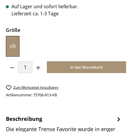
Auf Lager und sofort lieferbar.
Lieferzeit ca. 1-3 Tage
auswählen
Größe
VB
Produkt Anzahl: Gib den gewünschten Wer
In den Warenkorb
Zum Merkzettel hinzufügen
Artikenummer:
75706-813-VB
Beschreibung
Die elegante Trense Favorite wurde in enger