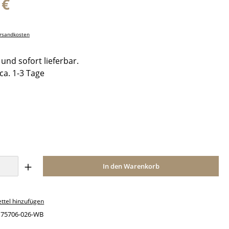
 €
ersandkosten
und sofort lieferbar.
 ca. 1-3 Tage
ählen
Anzahl: Gib den gewünschten Wert ein o
In den Warenkorb
ttel hinzufügen
:
75706-026-WB