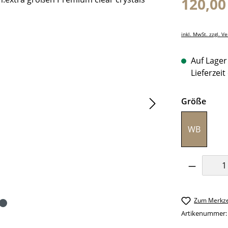
120,00
inkl. MwSt. zzgl. V
Auf Lager 
Lieferzeit
ausw
Größe
WB
Produkt 
Zum Merkze
Artikenummer