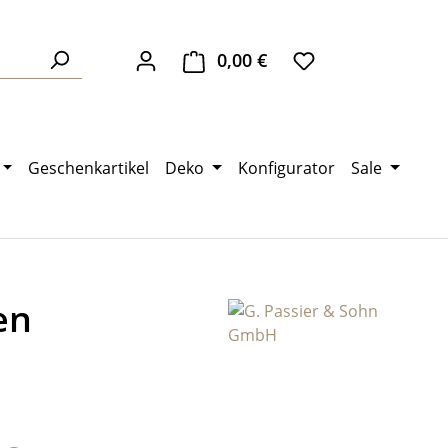
0,00 €
Warenkorb enthält 0 Pos
Geschenkartikel
Deko
Konfigurator
Sale
en
eis: