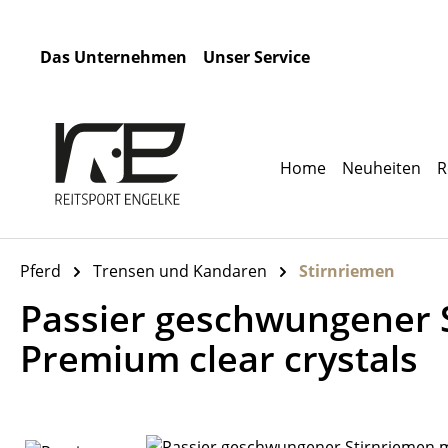
m Hauptinhalt springen
Zur Suche springen
Zur Hauptnavigation springen
Das Unternehmen
Unser Service
Home
Neuheiten
R
Pferd
Trensen und Kandaren
Stirnriemen
Passier geschwungener 
Premium clear crystals
Bildergalerie überspringen