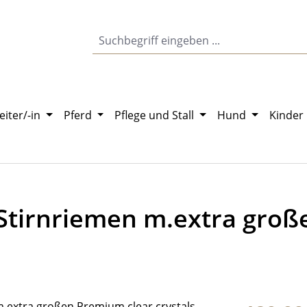
eiter/-in
Pferd
Pflege und Stall
Hund
Kinder
Stirnriemen m.extra groß
Regulärer Pr