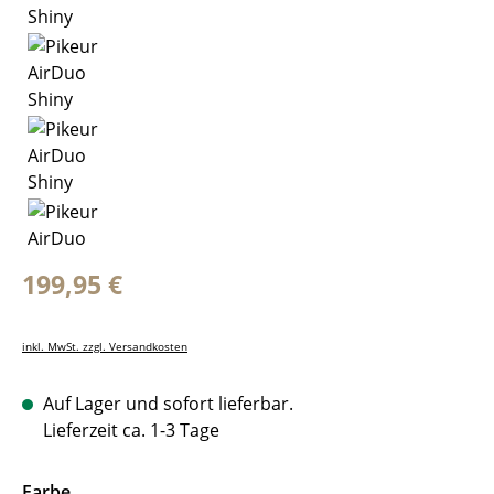
Regulärer Preis:
199,95 €
inkl. MwSt. zzgl. Versandkosten
Auf Lager und sofort lieferbar.
Lieferzeit ca. 1-3 Tage
auswählen
Farbe