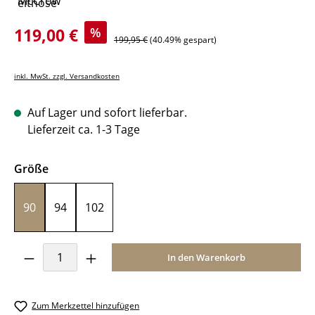
Verkaufspreis:
119,00 €
%
Regulärer Preis:
199,95 €
(40.49% gespart)
inkl. MwSt. zzgl. Versandkosten
Auf Lager und sofort lieferbar.
Lieferzeit ca. 1-3 Tage
auswählen
Größe
90
94
102
Produkt Anzahl: Gib den gewünschten Wer
In den Warenkorb
Zum Merkzettel hinzufügen