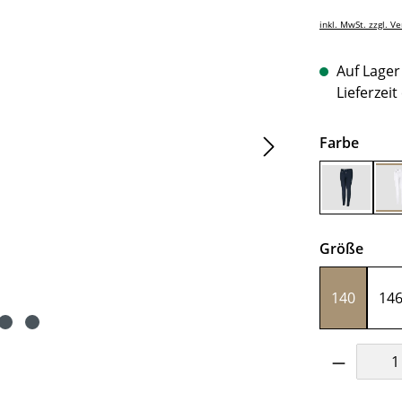
inkl. MwSt. zzgl. V
Auf Lager 
Lieferzeit
auswä
Farbe
Navy
ausw
Größe
140
14
Produkt 