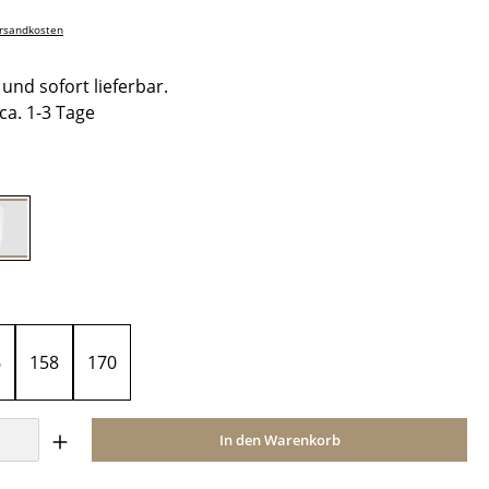
ersandkosten
und sofort lieferbar.
 ca. 1-3 Tage
hlen
White
ählen
6
158
170
Anzahl: Gib den gewünschten Wert ein o
In den Warenkorb