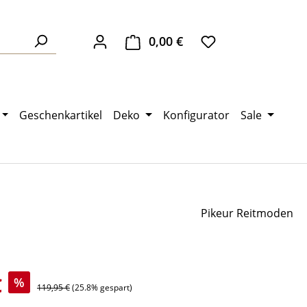
0,00 €
Warenkorb enthält 0 Pos
Geschenkartikel
Deko
Konfigurator
Sale
Pikeur Reitmoden
s:
€
%
Regulärer Preis:
119,95 €
(25.8% gespart)