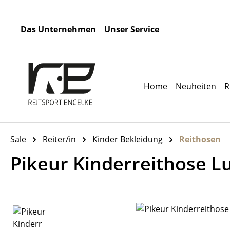
m Hauptinhalt springen
Zur Suche springen
Zur Hauptnavigation springen
Das Unternehmen
Unser Service
Home
Neuheiten
R
Sale
Reiter/in
Kinder Bekleidung
Reithosen
Pikeur Kinderreithose Lu
Bildergalerie überspringen