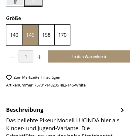
Navy
White
(Diese Option ist zurzeit nicht verfügbar.)
auswählen
Größe
140
146
158
170
Produkt Anzahl: Gib den gewünschten Wer
In den Warenkorb
Zum Merkzettel hinzufügen
Artikenummer:
75701-148206 482-146-White
Beschreibung
Das beliebte Pikeur Modell LUCINDA hier als
Kinder- und Jugend-Variante. Die