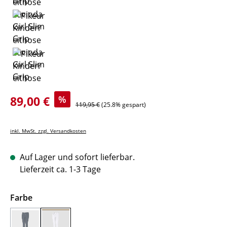
Verkaufspreis:
89,00 €
%
Regulärer Preis:
119,95 €
(25.8% gespart)
inkl. MwSt. zzgl. Versandkosten
Auf Lager und sofort lieferbar.
Lieferzeit ca. 1-3 Tage
auswählen
Farbe