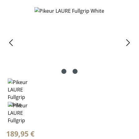
Bildergalerie überspringen
Regulärer Preis:
189,95 €