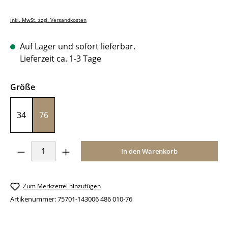
inkl. MwSt. zzgl. Versandkosten
Auf Lager und sofort lieferbar.
Lieferzeit ca. 1-3 Tage
auswählen
Größe
34
76
Produkt Anzahl: Gib den gewünschten Wer
In den Warenkorb
Zum Merkzettel hinzufügen
Artikenummer:
75701-143006 486 010-76