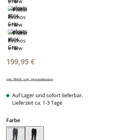
Regulärer Preis:
199,95 €
inkl. MwSt. zzgl. Versandkosten
Auf Lager und sofort lieferbar.
Lieferzeit ca. 1-3 Tage
auswählen
Farbe
dunkelgrau
schwarz