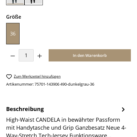
auswählen
Größe
36
Produkt Anzahl: Gib den gewünschten Wer
In den Warenkorb
Zum Merkzettel hinzufügen
Artikenummer:
75701-143906 490-dunkelgrau-36
Beschreibung
High-Waist CANDELA in bewährter Passform
mit Handytasche und Grip Ganzbesatz Neue 4-
Way-Stretch Tech-Jersey Funktionsware…