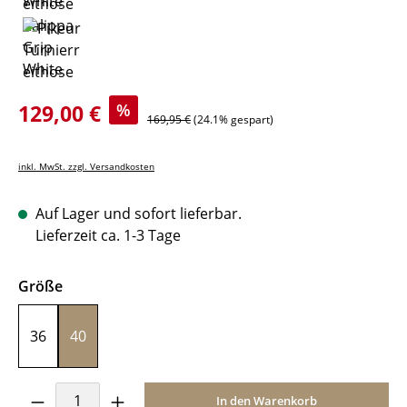
Verkaufspreis:
129,00 €
%
Regulärer Preis:
169,95 €
(24.1% gespart)
inkl. MwSt. zzgl. Versandkosten
Auf Lager und sofort lieferbar.
Lieferzeit ca. 1-3 Tage
auswählen
Größe
36
40
Produkt Anzahl: Gib den gewünschten Wer
In den Warenkorb