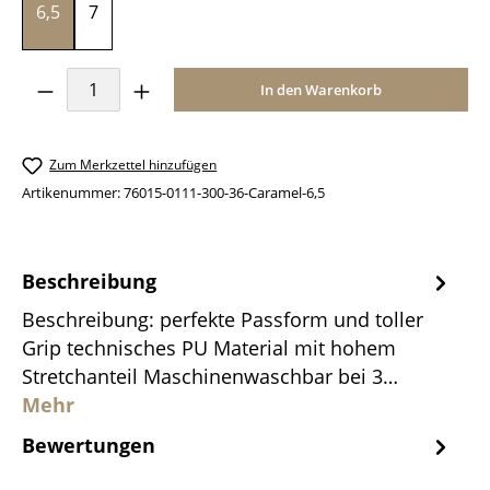
6,5
7
Produkt Anzahl: Gib den gewünschten Wer
In den Warenkorb
Zum Merkzettel hinzufügen
Artikenummer:
76015-0111-300-36-Caramel-6,5
Beschreibung
Beschreibung: perfekte Passform und toller
Grip technisches PU Material mit hohem
Stretchanteil Maschinenwaschbar bei 3…
Mehr
Bewertungen