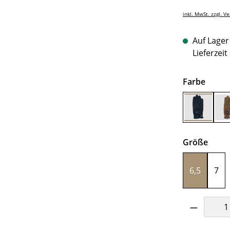
inkl. MwSt. zzgl. V
Auf Lager 
Lieferzeit
auswä
Farbe
Marine
ausw
Größe
6,5
7
Produkt 