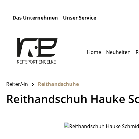
m Hauptinhalt springen
Zur Suche springen
Zur Hauptnavigation springen
Das Unternehmen
Unser Service
Home
Neuheiten
R
Reiter/-in
Reithandschuhe
Reithandschuh Hauke Sch
Bildergalerie überspringen