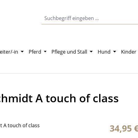
eiter/-in
Pferd
Pflege und Stall
Hund
Kinder
midt A touch of class
Regulärer Pr
34,95 