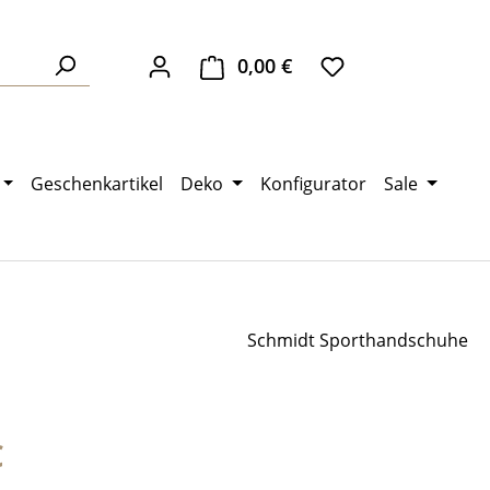
0,00 €
Warenkorb enthält 0 Pos
Geschenkartikel
Deko
Konfigurator
Sale
Schmidt Sporthandschuhe
eis:
€