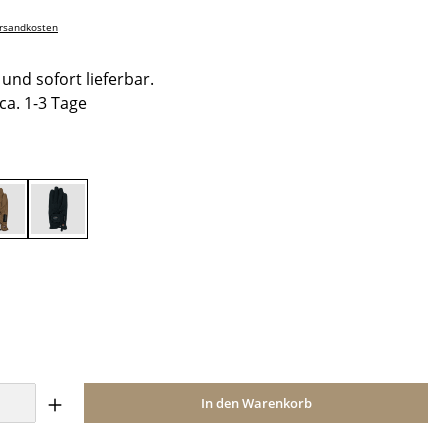
ersandkosten
und sofort lieferbar.
 ca. 1-3 Tage
hlen
Caramel
Schwarz
ählen
Anzahl: Gib den gewünschten Wert ein o
In den Warenkorb