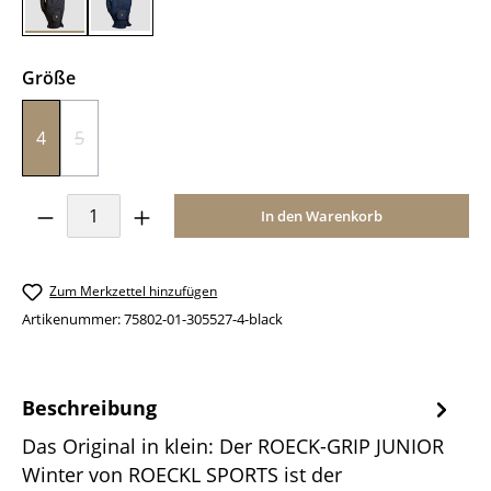
black
navy blue
auswählen
Größe
4
5
(Diese Option ist zurzeit nicht verfügbar.)
Produkt Anzahl: Gib den gewünschten Wer
In den Warenkorb
Zum Merkzettel hinzufügen
Artikenummer:
75802-01-305527-4-black
Beschreibung
Das Original in klein: Der ROECK-GRIP JUNIOR
Winter von ROECKL SPORTS ist der