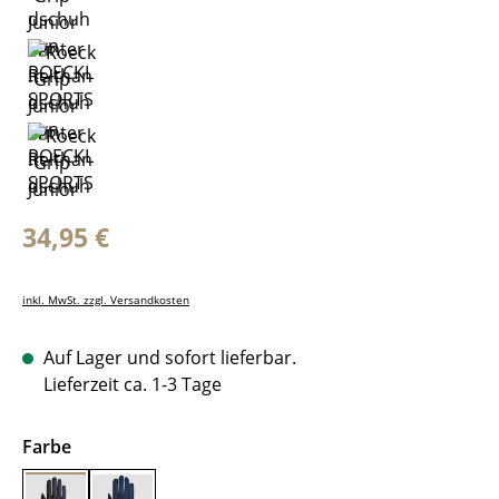
Regulärer Preis:
34,95 €
inkl. MwSt. zzgl. Versandkosten
Auf Lager und sofort lieferbar.
Lieferzeit ca. 1-3 Tage
auswählen
Farbe