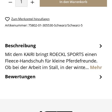
Produkt Anzahl: Gib den gewünschten Wer
In den Warenkorb
Zum Merkzettel hinzufügen
Artikenummer:
75802-01-305530-Schwarz/Schwarz-5
Beschreibung
Mit dem KAIRI bringt ROECKL SPORTS einen
Fleece-Handschuh für kleine Pferdefreunde.
Ob bei der Arbeit im Stall, in der winte…
Mehr
Bewertungen