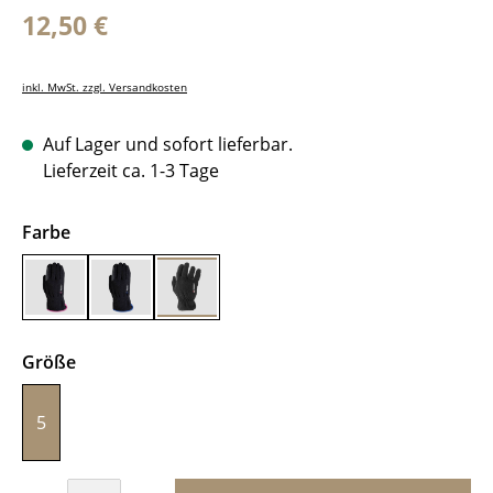
Regulärer Preis:
12,50 €
inkl. MwSt. zzgl. Versandkosten
Auf Lager und sofort lieferbar.
Lieferzeit ca. 1-3 Tage
auswählen
Farbe
Schwarz/Pink
Schwarz/Blau
Schwarz/Schwarz
auswählen
Größe
5