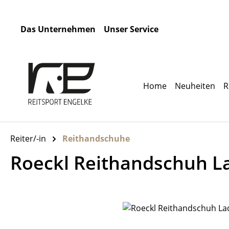
m Hauptinhalt springen
Zur Suche springen
Zur Hauptnavigation springen
Das Unternehmen
Unser Service
Home
Neuheiten
R
Reiter/-in
Reithandschuhe
Roeckl Reithandschuh La
Bildergalerie überspringen