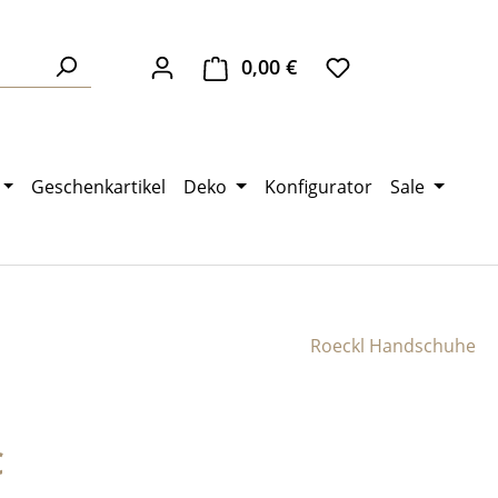
0,00 €
Warenkorb enthält 0 Pos
Geschenkartikel
Deko
Konfigurator
Sale
Roeckl Handschuhe
eis:
€