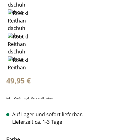
Regulärer Preis:
49,95 €
inkl. MwSt. zzgl. Versandkosten
Auf Lager und sofort lieferbar.
Lieferzeit ca. 1-3 Tage
auswählen
Farbe