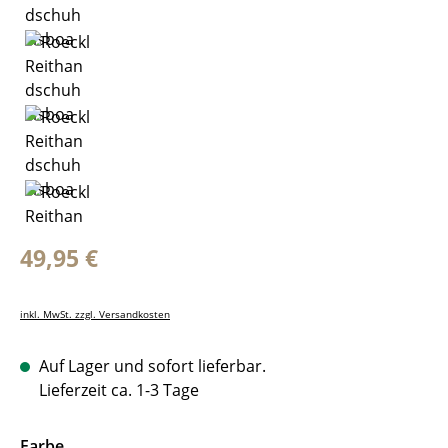
Regulärer Preis:
49,95 €
inkl. MwSt. zzgl. Versandkosten
Auf Lager und sofort lieferbar.
Lieferzeit ca. 1-3 Tage
auswählen
Farbe